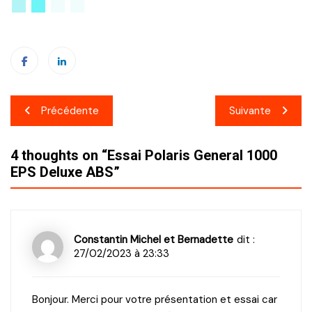
Navigation
Précédente
Suivante
de
4 thoughts on “
Essai Polaris General 1000
l’article
EPS Deluxe ABS
”
Constantin Michel et Bernadette
dit :
27/02/2023 à 23:33
Bonjour. Merci pour votre présentation et essai car